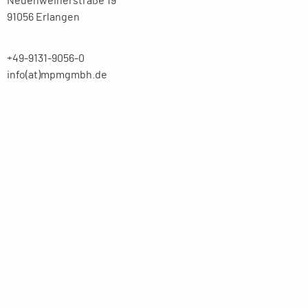
Neuenweiherstraße 19
91056 Erlangen
+49-9131-9056-0
info(at)mpmgmbh.de